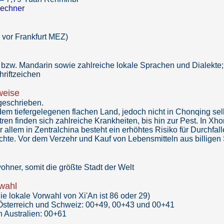
rechner
 vor Frankfurt MEZ)
zw. Mandarin sowie zahlreiche lokale Sprachen und Dialekte; En
hriftzeichen
weise
geschrieben.
dem tiefergelegenen flachen Land, jedoch nicht in Chonqing sel
ren finden sich zahlreiche Krankheiten, bis hin zur Pest. In X
 allem in Zentralchina besteht ein erhöhtes Risiko für Durchfal
chte. Vor dem Verzehr und Kauf von Lebensmitteln aus billigen
ohner, somit die größte Stadt der Welt
rwahl
e lokale Vorwahl von Xi'An ist 86 oder 29)
Österreich und Schweiz: 00+49, 00+43 und 00+41
 Australien: 00+61