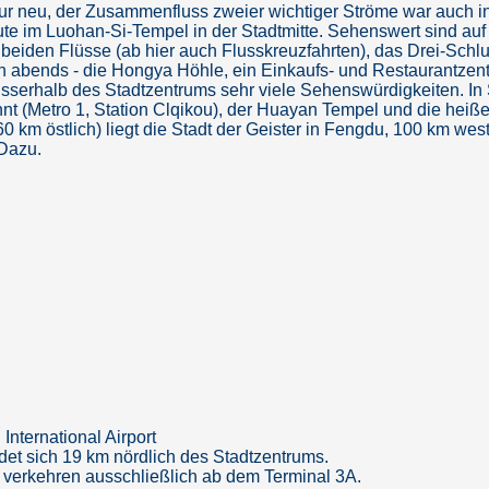
nur neu, der Zusammenfluss zweier wichtiger Ströme war auch in
ute im Luohan-Si-Tempel in der Stadtmitte. Sehenswert sind au
eiden Flüsse (ab hier auch Flusskreuzfahrten), das Drei-Sch
en abends - die Hongya Höhle, ein Einkaufs- und Restaurantzen
sserhalb des Stadtzentrums sehr viele Sehenswürdigkeiten. In S
nt (Metro 1, Station Clqikou), der Huayan Tempel und die heiß
60 km östlich) liegt die Stadt der Geister in Fengdu, 100 km 
 Dazu.
nternational Airport
det sich 19 km nördlich des Stadtzentrums.
e verkehren ausschließlich ab dem Terminal 3A.