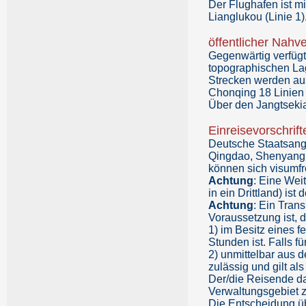
Der Flughafen ist m
Lianglukou (Linie 1)
öffentlicher Nahv
Gegenwärtig verfügt
topographischen Lag
Strecken werden aus
Chonqing 18 Linien
Über den Jangtsekia
Einreisevorschrift
Deutsche Staatsang
Qingdao, Shenyang, 
können sich visumfre
Achtung
: Eine Wei
in ein Drittland) ist
Achtung
: Ein Trans
Voraussetzung ist, 
1) im Besitz eines f
Stunden ist. Falls f
2) unmittelbar aus d
zulässig und gilt als
Der/die Reisende da
Verwaltungsgebiet zu
Die Entscheidung üb