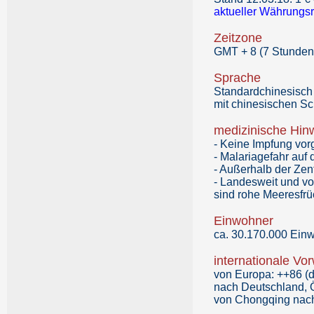
aktueller Währungs
Zeitzone
GMT + 8 (7 Stunden
Sprache
Standardchinesisch b
mit chinesischen Sc
medizinische Hin
- Keine Impfung vor
- Malariagefahr auf 
- Außerhalb der Zent
- Landesweit und vor
sind rohe Meeresfrü
Einwohner
ca. 30.170.000 Einw
internationale Vo
von Europa: ++86 (di
nach Deutschland, 
von Chongqing nach