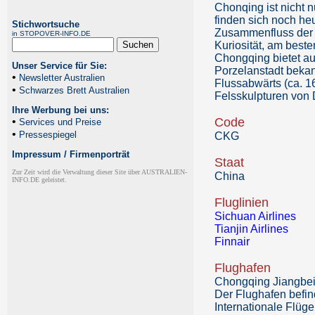
Chonqing ist nicht 
finden sich noch he
Stichwortsuche
Zusammenfluss der b
in STOPOVER-INFO.DE
Kuriosität, am best
Chongqing bietet au
Unser Service für Sie:
Porzelanstadt bekan
•
Newsletter Australien
Flussabwärts (ca. 1
•
Schwarzes Brett Australien
Felsskulpturen von
Ihre Werbung bei uns:
•
Code
Services und Preise
•
Pressespiegel
CKG
Impressum / Firmenporträt
Staat
Zur Zeit wird die Verwaltung dieser Site über AUSTRALIEN-
China
INFO.DE geleistet.
Fluglinien
Sichuan Airlines
Tianjin Airlines
Finnair
Flughafen
Chongqing Jiangbei I
Der Flughafen befin
Internationale Flüg