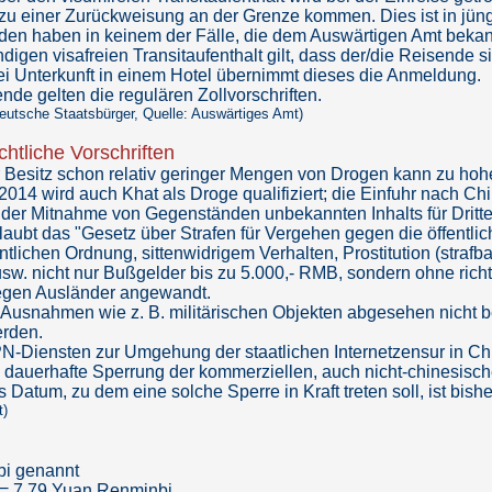
s zu einer Zurückweisung an der Grenze kommen. Dies ist in jüng
en haben in keinem der Fälle, die dem Auswärtigen Amt bekannt
digen visafreien Transitaufenthalt gilt, dass der/die Reisende 
bei Unterkunft in einem Hotel übernimmt dieses die Anmeldung.
ende gelten die regulären Zollvorschriften.
 deutsche Staatsbürger, Quelle: Auswärtiges Amt)
chtliche Vorschriften
r Besitz schon relativ geringer Mengen von Drogen kann zu hohen
14 wird auch Khat als Droge qualifiziert; die Einfuhr nach China
der Mitnahme von Gegenständen unbekannten Inhalts für Dritte
rlaubt das "Gesetz über Strafen für Vergehen gegen die öffentli
ntlichen Ordnung, sittenwidrigem Verhalten, Prostitution (straf
 usw. nicht nur Bußgelder bis zu 5.000,- RMB, sondern ohne rich
egen Ausländer angewandt.
it Ausnahmen wie z. B. militärischen Objekten abgesehen nicht 
erden.
-Diensten zur Umgehung der staatlichen Internetzensur in China
 dauerhafte Sperrung der kommerziellen, auch nicht-chinesisc
es Datum, zu dem eine solche Sperre in Kraft treten soll, ist bis
t)
bi genannt
 = 7,79 Yuan Renminbi