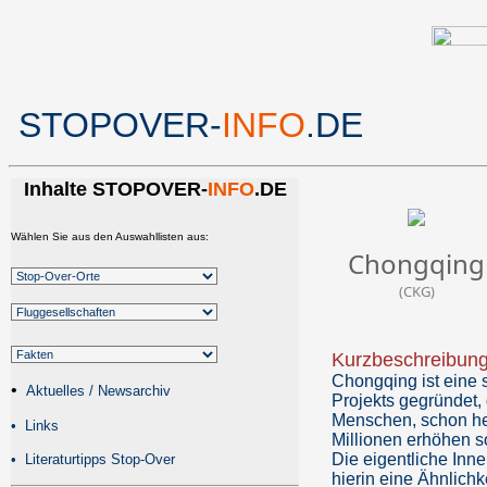
STOPOVER-
INFO
.DE
Inhalte STOPOVER-
INFO
.DE
Wählen Sie aus den Auswahllisten aus:
Chongqing
(CKG)
Kurzbeschreibun
Chongqing ist eine 
•
Aktuelles / Newsarchiv
Projekts gegründet, 
Menschen, schon heu
•
Links
Millionen erhöhen so
Die eigentliche Inn
•
Literaturtipps Stop-Over
hierin eine Ähnlich