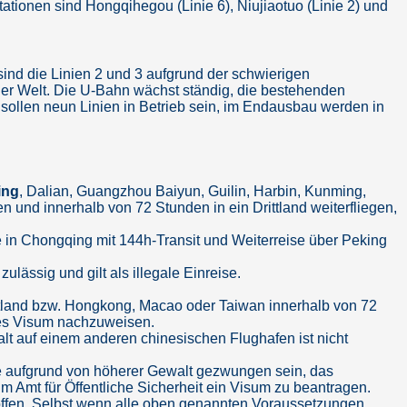
ationen sind Hongqihegou (Linie 6), Niujiaotuo (Linie 2) und
sind die Linien 2 und 3 aufgrund der schwierigen
der Welt. Die U-Bahn wächst ständig, die bestehenden
sollen neun Linien in Betrieb sein, im Endausbau werden in
ing
, Dalian, Guangzhou Baiyun, Guilin, Harbin, Kunming,
 und innerhalb von 72 Stunden in ein Drittland weiterfliegen,
se in Chongqing mit 144h-Transit und Weiterreise über Peking
ulässig und gilt als illegale Einreise.
Drittland bzw. Hongkong, Macao oder Taiwan innerhalb von 72
ndes Visum nachzuweisen.
alt auf einem anderen chinesischen Flughafen ist nicht
sie aufgrund von höherer Gewalt gezwungen sein, das
im Amt für Öffentliche Sicherheit ein Visum zu beantragen.
roffen. Selbst wenn alle oben genannten Voraussetzungen