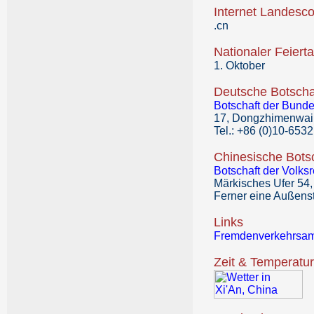
Internet Landesc
.cn
Nationaler Feiert
1. Oktober
Deutsche Botscha
Botschaft der Bund
17, Dongzhimenwai D
Tel.: +86 (0)10-653
Chinesische Bots
Botschaft der Volks
Märkisches Ufer 54,
Ferner eine Außens
Links
Fremdenverkehrsamt
Zeit & Temperatur 