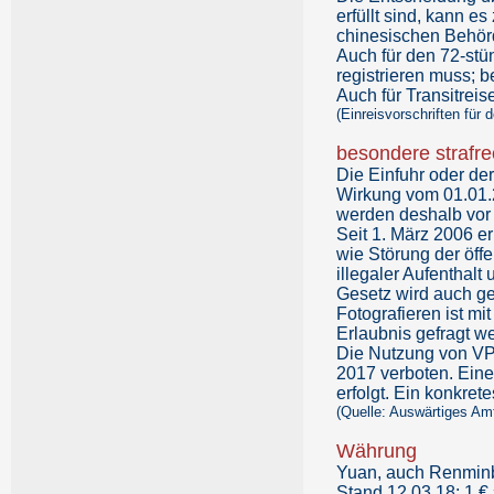
erfüllt sind, kann e
chinesischen Behörd
Auch für den 72-stün
registrieren muss; 
Auch für Transitreis
(Einreisvorschriften für
besondere strafre
Die Einfuhr oder de
Wirkung vom 01.01.20
werden deshalb vor 
Seit 1. März 2006 e
wie Störung der öffe
illegaler Aufenthalt
Gesetz wird auch g
Fotografieren ist m
Erlaubnis gefragt w
Die Nutzung von VPN
2017 verboten. Eine
erfolgt. Ein konkret
(Quelle: Auswärtiges Am
Währung
Yuan, auch Renmin
Stand 12.03.18: 1 €