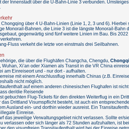
it der Innenstadt über die U-Bahn-Linie 3 verbunden. Umsteigest
.
erkehr
 Chongqing über 4 U-Bahn-Linien (Linie 1, 2, 3 und 6). Hierbei 
e Monorail-Bahnen, die Linie 3 ist die längste Monorail-Bahn 
gebaut, gegenwärtig sind fünf weitere Linien im Bau. Bis 2022 
 verkehren.
ng-Fluss verkeht die letzte von einstmals drei Seilbahnen.
en
ehörige, die über die Flughäfen Changcha, Chengdu,
Chongq
Wuhan, Xi'an oder Xiamen als Transit in die VR China einreisen
i am Einreiseort und - nur dort - aufhalten.
terreise mit einem Anschlussflug innerhalb Chinas (z.B. Einrei
 deshalb nicht möglich.
itaufenthalt auf einem anderen chinesischen Flughafen ist nicht z
dass der/die Reisende
est gebuchten Flug-Tickets für den direkten Weiterflug in ein 
ür das Drittland Visumspflicht besteht, ist auch ein entspreche
em Ausland ein- und dorthin wieder ausreist. Ein Transitaufenth
 illegale Einreise.
rf das jeweilige Verwaltungsgebiet nicht verlassen. Sollte er/
 verlassen oder sich länger als 72 Stunden aufzuhalten, ist be
er den visumfreien Transitaufenthalt wird bei der Einreise get